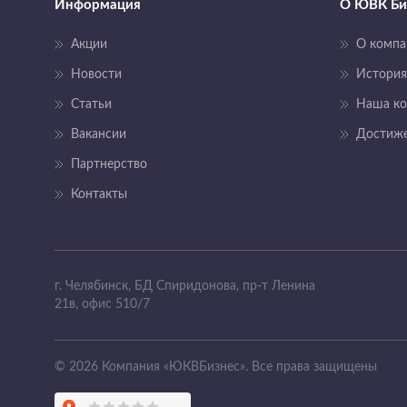
Информация
О ЮВК Би
Акции
О компа
Новости
История
Статьи
Наша к
Вакансии
Достиж
Партнерство
Контакты
г. Челябинск, БД Спиридонова, пр-т Ленина
21в, офис 510/7
© 2026 Компания «ЮКВБизнес». Все права защищены