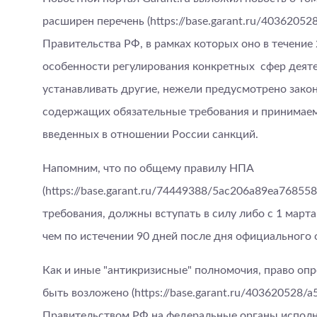
расширен перечень (https://base.garant.ru/4036205
Правительства РФ, в рамках которых оно в течени
особенности регулирования конкретных сфер деяте
устанавливать другие, нежели предусмотрено закон
содержащих обязательные требования и принимаем
введенных в отношении России санкций.
Напомним, что по общему правилу НПА
(https://base.garant.ru/74449388/5ac206a89ea7685
требования, должны вступать в силу либо с 1 марта
чем по истечении 90 дней после дня официального 
Как и иные "антикризисные" полномочия, право оп
быть возложено (https://base.garant.ru/403620528/
Правительством РФ на федеральные органы испол