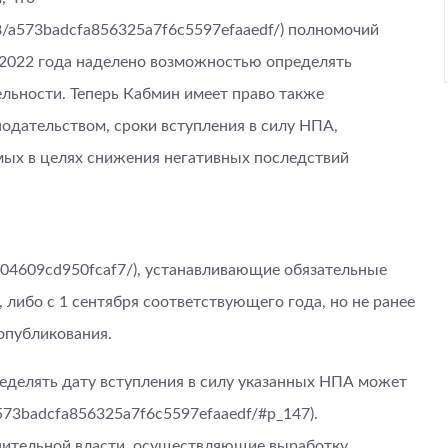
28/a573badcfa856325a7f6c5597efaaedf/) полномочий
е 2022 года наделено возможностью определять
льности. Теперь Кабмин имеет право также
одательством, сроки вступления в силу НПА,
ых в целях снижения негативных последствий
5804609cd950fcaf7/), устанавливающие обязательные
, либо с 1 сентября соответствующего года, но не ранее
опубликования.
ределять дату вступления в силу указанных НПА может
a573badcfa856325a7f6c5597efaaedf/#p_147).
нительной власти, осуществляющие выработку